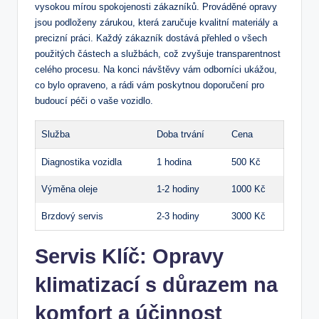
vysokou mírou spokojenosti zákazníků. Prováděné ‌opravy
⁤jsou⁤ podloženy zárukou,‍ která zaručuje kvalitní materiály a‍
precizní práci. Každý zákazník dostává přehled o všech
použitých částech a službách, což zvyšuje transparentnost
celého procesu. Na konci⁢ návštěvy⁢ vám‌ odborníci ukážou,
co​ bylo opraveno, a rádi vám poskytnou doporučení pro⁣
budoucí ​péči o vaše ‌vozidlo.
Služba
Doba trvání
Cena
Diagnostika vozidla
1⁢ hodina
500 Kč
Výměna oleje
1-2 ⁢hodiny
1000 Kč
Brzdový servis
2-3 hodiny
3000 Kč
Servis Klíč: Opravy
klimatizací s důrazem na⁣
komfort a účinnost