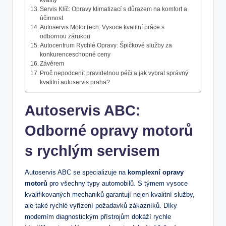
kvality
Servis Klíč: Opravy klimatizací s důrazem na⁣ komfort a
účinnost
Autoservis MotorTech: Vysoce‌ kvalitní práce s​
odbornou zárukou
Autocentrum Rychlé Opravy: Špičkové služby za
konkurenceschopné ceny
Závěrem
Proč nepodcenit pravidelnou péči a jak vybrat správný
kvalitní autoservis praha?
Autoservis ABC:
Odborné opravy motorů
s ‍rychlým ⁤servisem
Autoservis ABC ​se specializuje na
komplexní opravy
motorů
pro všechny⁤ typy automobilů. S týmem ⁢vysoce
kvalifikovaných ‍mechaniků garantují nejen⁢ kvalitní služby,
ale také rychlé vyřízení požadavků zákazníků. Díky
moderním ⁢diagnostickým přístrojům dokáží rychle