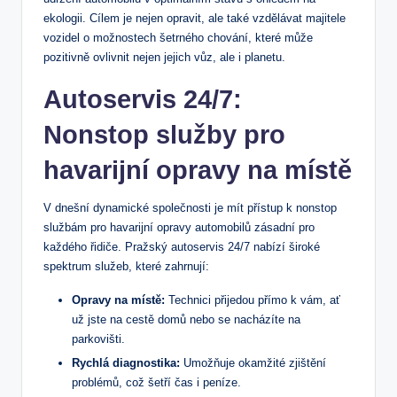
ekologii.​ Cílem je ⁤nejen opravit, ale také vzdělávat majitele
⁤vozidel o možnostech šetrného chování, ⁣které může
pozitivně⁢ ovlivnit nejen jejich vůz, ale i planetu.
Autoservis 24/7:
Nonstop služby pro
havarijní opravy ‍na ​místě
V dnešní⁣ dynamické společnosti je mít přístup k nonstop
službám pro ⁤havarijní opravy automobilů​ zásadní pro
každého řidiče. Pražský autoservis⁢ 24/7‌ nabízí široké
⁢spektrum služeb, které zahrnují:
Opravy na místě:
Technici přijedou přímo k vám, ať⁢
už jste na cestě domů‍ nebo se nacházíte na⁣
parkovišti.
Rychlá diagnostika:
Umožňuje okamžité zjištění
problémů, což šetří čas i peníze.