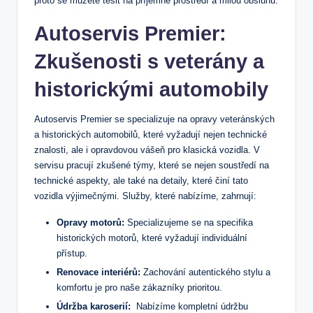
proto se můžete těšit na příjemné prostředí‌ a milou obsluhu.
Autoservis Premier:
Zkušenosti s​ veterány a
historickými automobily
Autoservis Premier se specializuje na opravy veteránských
a‍ historických automobilů, které vyžadují nejen technické
znalosti, ale i opravdovou vášeň pro klasická vozidla. V
servisu pracují zkušené týmy, které se nejen soustředí na
technické aspekty, ale také na detaily,‍ které činí tato
vozidla výjimečnými. Služby,‌ které ⁢nabízíme, zahrnují:
Opravy motorů:
Specializujeme se‌ na specifika
historických ​motorů, které​ vyžadují individuální
přístup.
Renovace interiérů:
Zachování autentického ⁣stylu a
komfortu⁢ je ⁢pro naše zákazníky prioritou.
Údržba karoserií:
⁤ Nabízíme kompletní údržbu