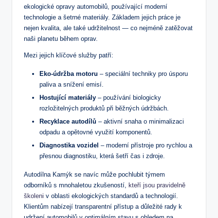
ekologické⁢ opravy‍ automobilů, používající moderní
‌technologie a šetrné materiály. Základem jejich práce je
nejen kvalita, ale také udržitelnost — co nejméně zatěžovat
naši planetu během ‌oprav.
Mezi jejich klíčové služby patří:
Eko-údržba motoru
–‍ speciální techniky ⁣pro úsporu
paliva a snížení emisí.
Hostující materiály
– používání biologicky
rozložitelných‌ produktů při běžných údržbách.
Recyklace autodílů
​– ⁤aktivní snaha⁣ o minimalizaci​
odpadu a opětovné využití komponentů.
Diagnostika ⁢vozidel
– moderní přístroje pro rychlou a
přesnou diagnostiku, která šetří čas​ i zdroje.
Autodílna‍ Kamýk se‍ navíc může pochlubit týmem
odborníků s mnohaletou zkušeností,
kteří jsou pravidelně
školeni
⁢ v oblasti ekologických standardů ​a ⁤technologií.
Klientům nabízejí transparentní přístup a důležité rady k
udržení ‍automobilů v optimálním stavu​ s ohledem ‌na⁢