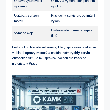
Oprava výfukového‍
Opravy a výměna komponentů
systému
výfuku.
Údržba a seřízení
Pravidelný servis pro optimální
motoru
výkon.
Profesionální výměna oleje a
Výměna ​oleje
filtrů.
Proto pokud⁤ hledáte autoservis, který splní vaše očekávání
v oblasti
opravy motorů
a nabídne vám
rychlý‌ servis
,
Autoservis⁣ ABC je tou správnou volbou pro každého
motoristu v ​Praze.