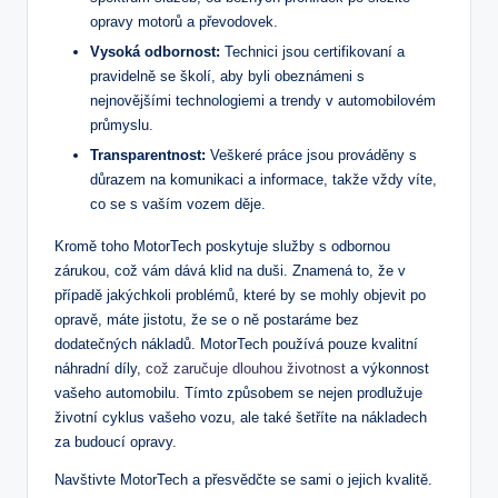
opravy motorů a převodovek.
Vysoká odbornost:
Technici jsou certifikovaní a
⁣pravidelně se školí, aby‍ byli obeznámeni s
nejnovějšími technologiemi a ‌trendy v automobilovém
průmyslu.
Transparentnost:
Veškeré práce jsou prováděny s⁣
důrazem na komunikaci a informace, takže vždy víte,
co se s ‍vaším‍ vozem děje.
Kromě toho MotorTech poskytuje služby s odbornou⁤
zárukou, což vám dává klid na duši. Znamená to, že v
⁣případě jakýchkoli problémů, které by se mohly ‍objevit po
opravě,‍ máte​ jistotu,​ že se o ⁤ně postaráme bez
dodatečných nákladů. MotorTech používá pouze ⁣kvalitní
náhradní díly,
což zaručuje dlouhou ‍životnost
a výkonnost
vašeho automobilu.‍ Tímto způsobem se nejen prodlužuje
životní cyklus vašeho vozu, ‍ale také šetříte na⁣ nákladech
za budoucí opravy.
Navštivte MotorTech ⁣a přesvědčte⁢ se ‌sami o jejich kvalitě.⁣