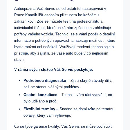
Autoopravna Váš Servis se od ostatních autoservisů v
Praze Kamýk⁣ liší ‍osobním přístupem ke⁤ každému
zákazníkovi. Zde se můžete těšit na profesionalitu a
individuální řešení,⁤ které unikátním způsobem zohledňuje
potřeby vašeho‌ vozidla. Technici se s‍ vámi ‍podělí o detailní
informace o potřebných opravách a nabízejí možnosti, které⁢
byste možná ani nečekali. Využívají moderní​ technologie a⁤
přístroje, aby zajistili, že⁢ vaše auto bude v co nejlepším
stavu.
V rámci ‌svých služeb Váš Servis poskytuje:
Podrobnou⁤ diagnostiku
– ​Zjistí skryté ⁣závady dřív,
než se stanou vážnými ⁤problémy.
Osobní konzultace
– Technici vám rádi vysvětlí, co
bylo uděláno a proč.
Flexibilní termíny
– Snadno ⁢se domluvíte ​na termínu
opravy, který vám vyhovuje.
Co se týče garance kvality, Váš‌ Servis se ⁣může pochlubit