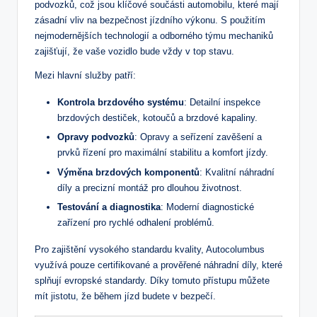
⁣podvozků, ‌což​ jsou klíčové součásti automobilu, ‌které mají
zásadní vliv ‌na bezpečnost jízdního výkonu. S použitím
nejmodernějších technologií a odborného​ týmu mechaniků ​
zajišťují, že vaše vozidlo bude‍ vždy v top stavu.
Mezi hlavní⁣ služby ⁢patří:
Kontrola brzdového systému
: Detailní inspekce
brzdových⁤ destiček, kotoučů a brzdové kapaliny.
Opravy podvozků
: ‌Opravy a seřízení zavěšení a
prvků ⁢řízení ⁤pro ⁣maximální ⁢stabilitu a komfort jízdy.
Výměna brzdových ⁤komponentů
: Kvalitní náhradní
díly a precizní montáž pro dlouhou ⁣životnost.
Testování a​ diagnostika
: ⁣Moderní diagnostické
zařízení pro rychlé odhalení problémů.
Pro zajištění vysokého standardu kvality, ​Autocolumbus
využívá pouze certifikované a prověřené náhradní díly, které
⁢splňují evropské standardy. Díky tomuto přístupu můžete
mít jistotu, že během jízd budete v ⁢bezpečí.