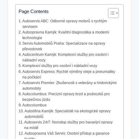
Page Contents
Autoservis ABC: Odborné opravy motorů s ‍rychlým
⁤servisem
Autoopravna⁢ Kamýk: Kvalitní diagnostika a moderní⁤
technologie
Servis ⁣Automobilů Praha: Specializace na opravy
převodovek
Autocentrum Kamýk: Komplexní ⁤služby​ pro osobní i⁤
nákladní ⁢vozy
Komplexní služby pro osobní i⁣ nákladní vozy
Autoservis ⁤Express: ‍Rychlé výměny oleje a pneumatiky
na počkání
Autoservis Premier: Zkušenosti s​ veterány a historickými
automobily
Autocolumbus: Precizní opravy brzd a‍ podvozků pro
bezpečnou jízdu
Autocolumbus
Autodílna⁢ Kamýk: Specialisté na ekologické opravy
automobilů
Autoservis 24/7: Nonstop služby pro havarijní opravy
‍na ​místě
Autoopravna Váš Servis: Osobní přístup a garance