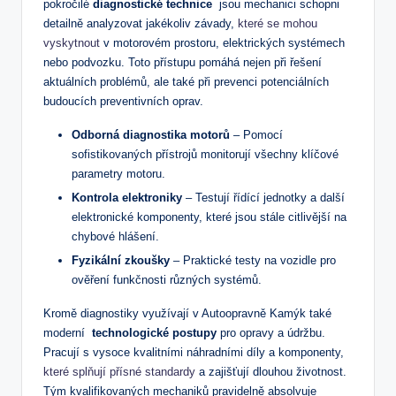
⁣pokročilé
diagnostické ​technice
‌ jsou mechanici schopni
detailně analyzovat jakékoliv závady,⁢
které se mohou
vyskytnout
v motorovém prostoru, elektrických systémech
nebo podvozku. Toto ‍přístupu pomáhá nejen⁣ při řešení
aktuálních problémů, ‍ale také při prevenci potenciálních⁤
budoucích preventivních oprav.
Odborná​ diagnostika⁣ motorů
– Pomocí
sofistikovaných přístrojů​ monitorují všechny klíčové
parametry motoru.
Kontrola ​elektroniky
– Testují řídící jednotky a další⁢
elektronické komponenty, které jsou stále citlivější na
chybové hlášení.
Fyzikální zkoušky
– Praktické testy na vozidle pro⁢
ověření ⁣funkčnosti ⁢různých ‍systémů.
Kromě diagnostiky využívají v Autoopravně Kamýk⁤ také
moderní ⁣
technologické postupy
pro⁤ opravy a údržbu.
Pracují s vysoce kvalitními náhradními ‍díly a komponenty,
které splňují přísné standardy
a‌ zajišťují dlouhou životnost.
Tým kvalifikovaných mechaniků pravidelně absolvuje