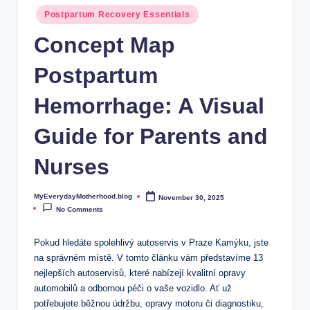
o
Postpartum Recovery Essentials
t
Concept Map
h
Postpartum
e
r
Hemorrhage: A Visual
h
Guide for Parents and
o
Nurses
o
d
MyEverydayMotherhood.blog
November 30, 2025
Posted
.
by
No Comments
b
Pokud hledáte⁤ spolehlivý autoservis v Praze Kamýku, jste
l
na správném místě. V tomto článku vám představíme 13
nejlepších autoservisů, které nabízejí⁣ kvalitní opravy
o
automobilů a odbornou péči ‍o vaše vozidlo. Ať už
g
potřebujete běžnou ‌údržbu, opravy motoru či diagnostiku,