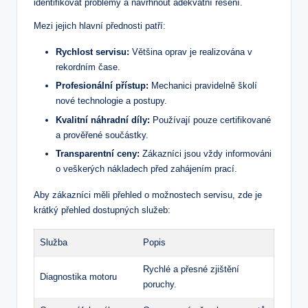
identifikovat‍ problémy a navrhnout adekvátní řešení.
Mezi jejich hlavní přednosti ‌patří:
Rychlost servisu:
Většina oprav je realizována‌ v
rekordním čase.
Profesionální⁣ přístup:
Mechanici pravidelně školí ​
nové technologie a postupy.
Kvalitní⁤ náhradní díly:
Používají pouze certifikované
a prověřené součástky.
Transparentní ceny:
Zákazníci jsou vždy informováni⁣
o veškerých nákladech před ⁤zahájením prací.
Aby zákazníci měli přehled⁢ o možnostech servisu, zde je
krátký přehled​ dostupných služeb:
Služba
Popis
Rychlé a​ přesné zjištění
Diagnostika motoru
poruchy.