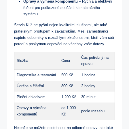
Opravy a výměna komponentů
– Rychlá a ‌efektivní
řešení ‌pro poškozené součásti klimatizačního
systému.
Servis Klíč se ⁢pyšní nejen kvalitními službami, ale také⁢
přátelským přístupem k zákazníkům. Mezi zaměstnanci
najdete odborníky s rozsáhlými zkušenostmi, kteří vám rádi
poradí a ‌poskytnou odpovědi na všechny vaše dotazy.
Čas potřebný na
Služba
Cena
opravu
Diagnostika a testování
500 Kč
1 hodina
Údržba a čištění
800 Kč
2 hodiny
Plnění chladivem
1,200 Kč
30 minut
Opravy a výměna
od 1,000
podle rozsahu
komponentů
‌Kč
Nejenže⁢ se můžete spolehnout na odborné‌ opravy, ale ‍také