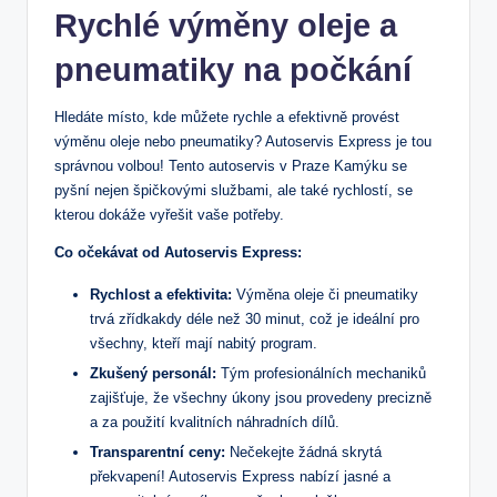
‍Rychlé výměny oleje a
pneumatiky na počkání
Hledáte místo, kde můžete rychle a efektivně provést
výměnu oleje nebo pneumatiky? Autoservis Express je ‍tou
správnou volbou! Tento⁤ autoservis​ v Praze Kamýku se
pyšní nejen špičkovými službami, ale také rychlostí, ⁢se
kterou dokáže vyřešit vaše potřeby.
Co očekávat​ od Autoservis Express:
Rychlost a efektivita:
Výměna⁢ oleje či pneumatiky
trvá zřídkakdy déle než 30 ‌minut, což je ideální‍ pro
všechny, kteří mají nabitý ⁣program.
Zkušený personál:
Tým⁣ profesionálních mechaniků
zajišťuje, že všechny⁣ úkony​ jsou provedeny precizně
a za ⁤použití kvalitních náhradních dílů.
Transparentní ceny:
Nečekejte žádná skrytá
překvapení! Autoservis Express ⁣nabízí jasné a