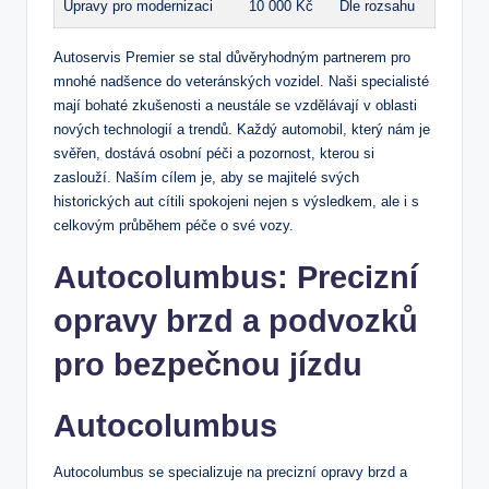
Úpravy pro modernizaci
10 000 Kč
Dle ⁤rozsahu
Autoservis Premier se stal důvěryhodným partnerem pro
mnohé nadšence do veteránských vozidel. Naši specialisté
mají bohaté zkušenosti ⁢a neustále se vzdělávají v oblasti
nových‍ technologií a trendů.⁣ Každý automobil, který nám je
svěřen,⁢ dostává osobní péči a pozornost, kterou si‍
zaslouží. Naším cílem je, aby se majitelé svých
historických aut cítili spokojeni nejen s výsledkem, ale i s
celkovým průběhem péče o​ své vozy.
Autocolumbus: Precizní
opravy brzd a‍ podvozků
pro bezpečnou jízdu
Autocolumbus
Autocolumbus se specializuje ‌na precizní opravy brzd a