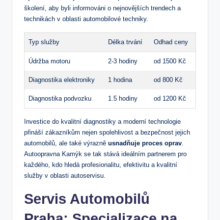
školení, aby byli informováni o nejnovějších trendech a
technikách v oblasti automobilové techniky.
Typ služby
Délka ⁢trvání
Odhad ceny
Údržba motoru
2-3 hodiny
od 1500 Kč
Diagnostika elektroniky
1 hodina
od ​800 Kč
Diagnostika podvozku
1.5 hodiny
od 1200 Kč
Investice do kvalitní diagnostiky a moderní technologie
přináší zákazníkům nejen spolehlivost ​a bezpečnost jejich
automobilů, ale také výrazně
usnadňuje ‌proces oprav
.
Autoopravna Kamýk se tak stává ‌ideálním partnerem pro​
každého, kdo⁤ hledá ⁣profesionalitu,⁢ efektivitu a kvalitní
služby v oblasti autoservisu.
Servis ⁣Automobilů
Praha: Specializace na