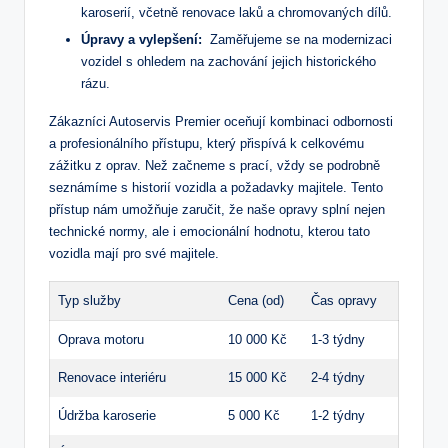
karoserií, včetně renovace⁤ laků a chromovaných dílů.
Úpravy ​a vylepšení:
​ Zaměřujeme‌ se na modernizaci
vozidel ⁤s ‍ohledem na zachování ⁣jejich historického
rázu.
Zákazníci⁣ Autoservis Premier oceňují kombinaci odbornosti
a profesionálního přístupu, který přispívá⁢ k celkovému
zážitku z oprav. Než začneme s​ prací,‍ vždy se podrobně
seznámíme s historií vozidla⁣ a požadavky majitele. ⁢Tento‌
přístup ⁤nám umožňuje zaručit, že naše ‍opravy splní nejen
technické normy, ale i emocionální hodnotu, kterou tato
vozidla⁤ mají pro své ⁢majitele.
Typ služby
Cena (od)
Čas opravy
Oprava motoru
10 000 Kč
1-3 týdny
Renovace interiéru
15 000 Kč
2-4 týdny
Údržba karoserie
5 000 Kč
1-2 týdny