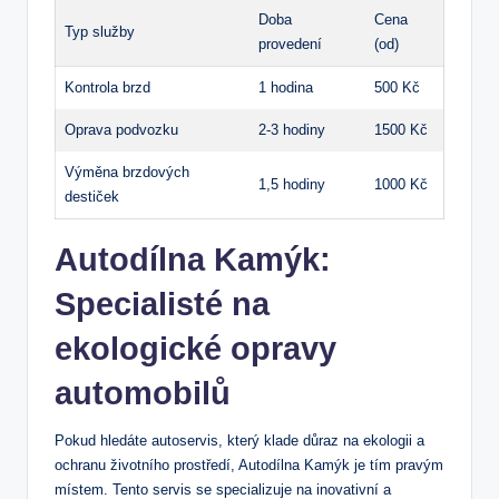
Doba
Cena
Typ služby
provedení
(od)
Kontrola brzd
1 hodina
500 Kč
Oprava podvozku
2-3 hodiny
1500 ‌Kč
Výměna brzdových
1,5 hodiny
1000 Kč
destiček
Autodílna⁢ Kamýk:
Specialisté na
ekologické opravy
automobilů
Pokud hledáte ‍autoservis,⁤ který klade důraz na ekologii a
‌ochranu životního prostředí, Autodílna ⁤Kamýk je tím pravým
⁢místem. ‍Tento servis se specializuje‌ na inovativní a