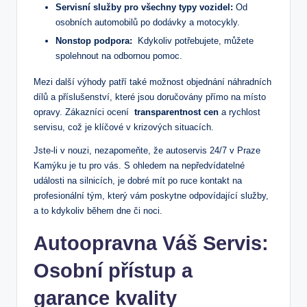
Servisní služby pro všechny‍ typy vozidel:
Od
⁣osobních automobilů po⁢ dodávky ‌a motocykly.
Nonstop podpora:
⁢ Kdykoliv potřebujete, můžete
spolehnout na odbornou ‌pomoc.
Mezi ⁢další výhody patří ​také možnost objednání náhradních
dílů a příslušenství, které ⁤jsou doručovány⁤ přímo na místo
opravy. Zákazníci⁤ ocení ​
transparentnost cen
a rychlost
servisu, což je⁢ klíčové​ v krizových situacích.
Jste-li v nouzi,‍ nezapomeňte, že autoservis 24/7 v Praze
Kamýku ‌je‍ tu⁤ pro vás. S ​ohledem na nepředvídatelné
události na ⁣silnicích, je ⁣dobré mít⁣ po ruce kontakt na
profesionální tým, který vám poskytne odpovídající služby,
a to kdykoliv během dne či noci.
Autoopravna Váš Servis:
Osobní přístup a
garance kvality