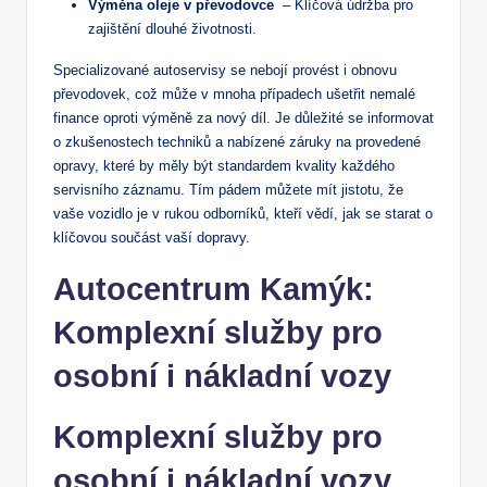
Výměna⁤ oleje⁣ v převodovce
​ – Klíčová údržba pro‌
zajištění dlouhé ‌životnosti.
Specializované autoservisy se nebojí provést i obnovu
převodovek, což může v mnoha případech ušetřit nemalé
finance oproti výměně za nový díl. Je důležité se informovat⁢
o‌ zkušenostech techniků a⁢ nabízené záruky na provedené
opravy, které by měly být⁣ standardem kvality ⁢každého
servisního záznamu. Tím pádem‌ můžete mít jistotu, že
vaše vozidlo je⁣ v rukou odborníků, kteří vědí, jak se starat o
klíčovou součást vaší dopravy.
Autocentrum Kamýk:
Komplexní ⁤služby​ pro
osobní i⁤ nákladní ⁢vozy
Komplexní služby pro
osobní i⁣ nákladní vozy