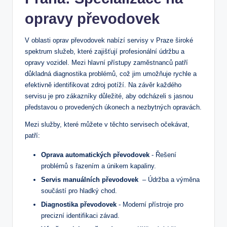
opravy převodovek
V oblasti oprav ⁤převodovek nabízí servisy v Praze široké
spektrum služeb, ‌které⁢ zajišťují profesionální ‌údržbu a
opravy vozidel. Mezi hlavní přístupy zaměstnanců patří
důkladná ​diagnostika problémů, což⁤ jim ‌umožňuje rychle a
efektivně identifikovat zdroj ‍potíží.‍ Na závěr každého
servisu je pro zákazníky důležité,⁢ aby odcházeli s jasnou
představou o provedených úkonech a nezbytných opravách.
Mezi služby, ⁤které můžete v těchto servisech očekávat,
patří:
Oprava automatických převodovek
-⁣ Řešení
problémů s řazením ⁤a​ únikem⁢ kapaliny.
Servis manuálních převodovek
​ – Údržba a výměna
součástí pro hladký chod.
Diagnostika ⁣převodovek
-⁣ Moderní‍ přístroje pro ​
precizní identifikaci závad.