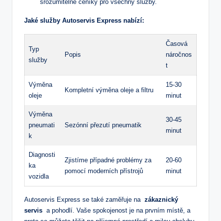
srozumitelné ceníky pro všechny služby.
Jaké služby Autoservis⁤ Express nabízí:
Časová
Typ⁤
Popis
náročnos
služby
t
Výměna
15-30
Kompletní výměna oleje a ⁣filtru
oleje
minut
Výměna
30-45
pneumati
Sezónní přezutí pneumatik
minut
k
Diagnosti
Zjistíme případné ​problémy za
20-60
ka
pomocí moderních‌ přístrojů
minut
vozidla
Autoservis Express se také zaměřuje na ​
zákaznický
⁢servis
‍ a ​pohodlí. Vaše spokojenost je na prvním místě, a