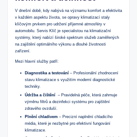
V dnešní době, kdy⁢ nabývá na významu komfort a ‌efektivita
v každém aspektu života,‌ se opravy klimatizací staly
klíčovým prvkem pro udržení příjemné atmosféry v
automobilu. Servis Klíč je specialistou na klimatizační
systémy, který nabízí široké spektrum služeb zaměřených
na zajištění optimálního výkonu a dlouhé ⁢životnosti
zařízení.
Mezi hlavní ‍služby ‌patří:
Diagnostika a testování
⁤– Profesionální⁤ zhodnocení‌
stavu‌ klimatizace‍ s využitím moderní diagnostické
techniky.
Údržba‌ a čištění
​ – Pravidelná péče, která zahrnuje
výměnu filtrů a dezinfekci systému pro zajištění​
zdravého ovzduší.
Plnění chladivem
– Precizní ⁣naplnění chladicího
média, které⁢ je nezbytné pro efektivní fungování
‍klimatizace.