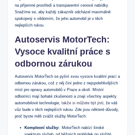
na příjemné prostředí a transparentní cenové‍ nabídky.
Snažíme se, aby každý zákazník odcházel maximálně
spokojený s vědomím, že⁢ jeho automobil je v⁢ těch
nejlepších rukou.
Autoservis MotorTech:
Vysoce‌ kvalitní práce s​
odbornou zárukou
Autoservis MotorTech se pyšní svou vysoce kvalitní prací a
odbornou zárukou, což z něj činí jedno z ⁤nejspolehlivějších
míst pro⁣ opravy automobilů v Praze a okolí. Místní‌
odborníci ​mají bohaté zkušenosti ⁢a znají všechny aspekty
automobilové technologie,
takže si můžete být jisti
, že ‍váš
⁢vůz bude v těch nejlepších rukou. Zde jsou některé důvody,⁣
proč byste měli zvážit služby ‌MotorTech:
Komplexní služby:
‍ MotorTech nabízí​ široké
spektrum‍ služeb, od běžných prohlídek po ​složité