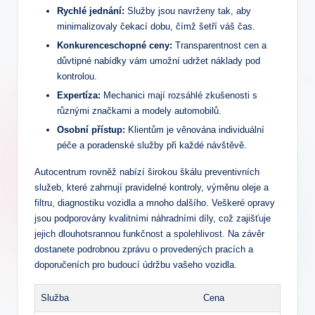
Rychlé jednání:
Služby jsou navrženy ⁤tak, aby
minimalizovaly čekací dobu, čímž šetří váš ​čas.
Konkurenceschopné ceny:
Transparentnost cen ⁣a
důvtipné⁢ nabídky vám umožní udržet náklady ‌pod​
kontrolou.
Expertíza:
Mechanici mají‌ rozsáhlé zkušenosti s
různými značkami a ⁣modely ‍automobilů.
Osobní přístup:
⁤Klientům je věnována ⁣individuální
péče ⁢a poradenské služby při‌ každé návštěvě.
Autocentrum rovněž nabízí ⁢širokou škálu preventivních
služeb, ​které zahrnují pravidelné kontroly, výměnu oleje ‌a
filtru, diagnostiku vozidla‌ a mnoho dalšího. Veškeré opravy​
jsou ‌podporovány ⁢kvalitními náhradními díly, což zajišťuje
jejich ​dlouhotsrannou funkčnost​ a spolehlivost. Na závěr
‌dostanete podrobnou zprávu o provedených pracích a
‌doporučeních ⁢pro​ budoucí údržbu ‌vašeho⁣ vozidla.
Služba
Cena