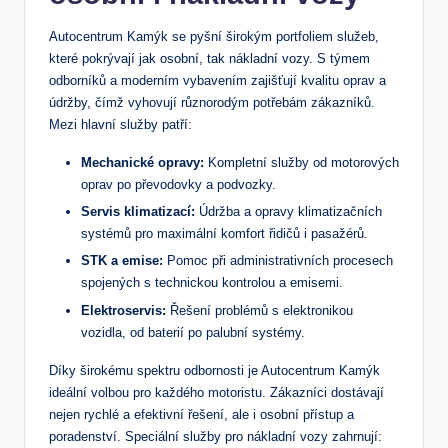
Autocentrum ‌Kamýk se ⁤pyšní širokým portfoliem služeb,
které pokrývají jak osobní, tak nákladní vozy. S ⁣týmem
odborníků a ⁣moderním vybavením zajišťují kvalitu⁢ oprav‌ a
údržby, čímž vyhovují různorodým potřebám zákazníků.
Mezi hlavní služby patří:
Mechanické opravy:
Kompletní služby od ⁢motorových
oprav po převodovky a podvozky.
Servis klimatizací:
Údržba ⁢a opravy klimatizačních
systémů ‌pro maximální komfort⁤ řidičů i pasažérů.
STK a emise:
Pomoc při administrativních procesech
spojených s technickou kontrolou a emisemi.
Elektroservis:
Řešení⁢ problémů ‍s elektronikou
vozidla, od baterií po palubní systémy.
Díky ‌širokému spektru ⁤odbornosti‍ je Autocentrum Kamýk
ideální volbou ‌pro každého motoristu. Zákazníci dostávají
nejen rychlé ⁢a efektivní⁤ řešení, ale i osobní přístup ​a
poradenství. Speciální služby ​pro nákladní vozy zahrnují: